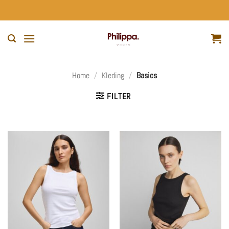
Ga
naar
inhoud
Home
/
Kleding
/
Basics
FILTER