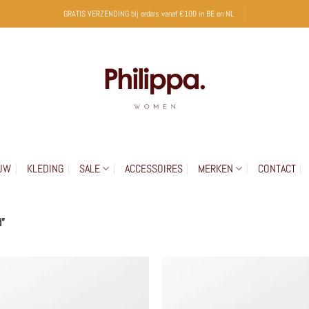
GRATIS VERZENDING bij orders vanaf €100 in BE en NL
UW
KLEDING
SALE
ACCESSOIRES
MERKEN
CONTACT
”