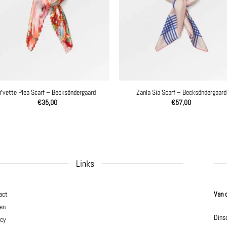
Yvette Plea Scarf – Becksöndergaard
Zanla Sia Scarf – Becksöndergaard
€
35,00
€
57,00
Links
act
Van 
en
Dins
acy