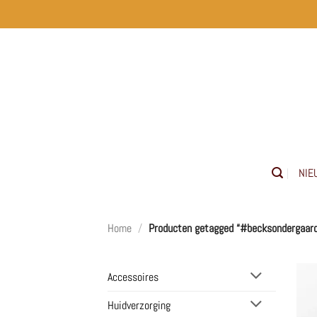
Ga
naar
inhoud
NIE
Home
/
Producten getagged “#becksondergaard
Accessoires
Huidverzorging