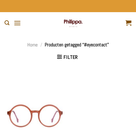
Ga
naar
inhoud
Home
/
Producten getagged “#eyecontact”
FILTER