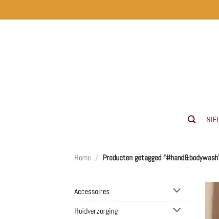
Ga
naar
inhoud
NIE
Home
/
Producten getagged “#hand&bodywash
Accessoires
Huidverzorging