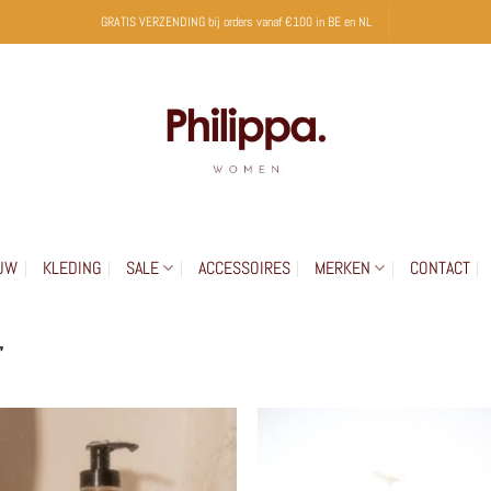
GRATIS VERZENDING bij orders vanaf €100 in BE en NL
UW
KLEDING
SALE
ACCESSOIRES
MERKEN
CONTACT
”