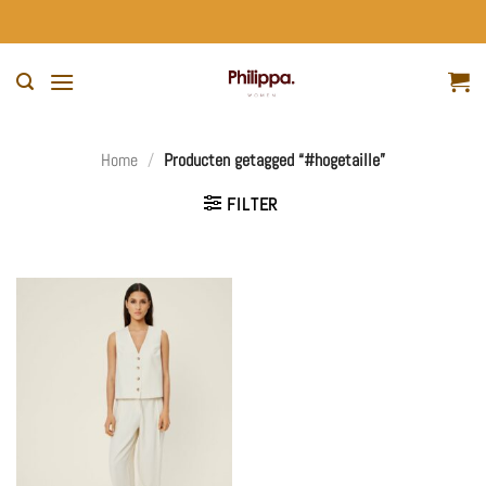
Ga
naar
inhoud
Home
/
Producten getagged “#hogetaille”
FILTER