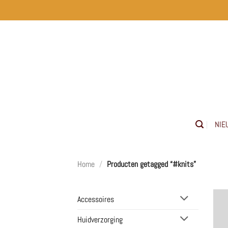
Ga
naar
inhoud
NIE
Home
/
Producten getagged “#knits”
Accessoires
Huidverzorging