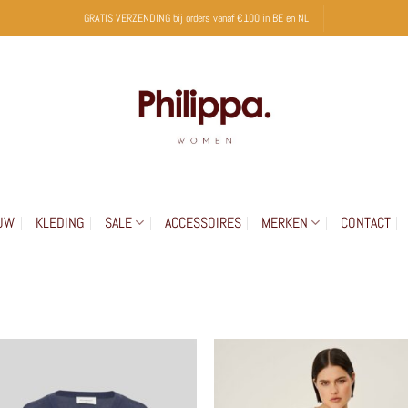
GRATIS VERZENDING bij orders vanaf €100 in BE en NL
UW
KLEDING
SALE
ACCESSOIRES
MERKEN
CONTACT