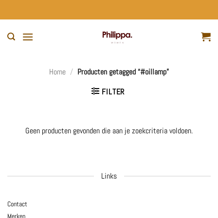
Ga
naar
inhoud
Home
/
Producten getagged “#oillamp”
FILTER
Geen producten gevonden die aan je zoekcriteria voldoen.
Links
Contact
Merken