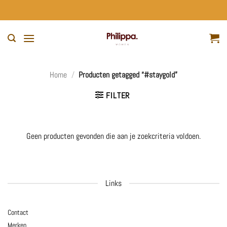
Ga
naar
inhoud
Home
/
Producten getagged “#staygold”
FILTER
Geen producten gevonden die aan je zoekcriteria voldoen.
Links
Contact
Merken