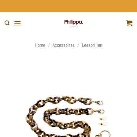
Ga
naar
inhoud
Home
/
Accessoires
/
Leesbrillen