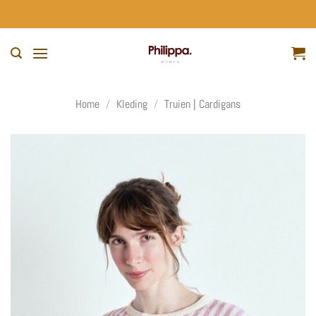
Ga
naar
inhoud
Home
/
Kleding
/
Truien | Cardigans