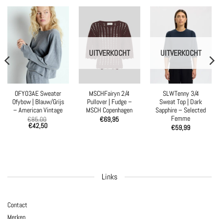
UITVERKOCHT
UITVERKOCHT
OFY03AE Sweater
MSCHFairyn 2/4
SLWTenny 3/4
Ofybow | Blauw/Grijs
Pullover | Fudge –
Sweat Top | Dark
– American Vintage
MSCH Copenhagen
Sapphire – Selected
Femme
€
85,00
€
69,95
€
42,50
€
59,99
Links
Contact
Merken