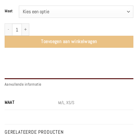
Maat
BOBY03AIE Sweater Bobypark | Lila strepen - American Vintage aantal
Toevoegen aan winkelwagen
Aanvullende informatie
MAAT
M/L, XS/S
GERELATEERDE PRODUCTEN