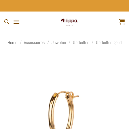
Ga
naar
inhoud
Home
/
Accessoires
/
Juwelen
/
Oorbellen
/
Oorbellen goud