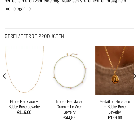
perfecte match voor elke dag. Maak een statement en draag hem
met elegantie.
GERELATEERDE PRODUCTEN
Etoile Necklace –
Tropez Necklace |
Medaillon Necklace
Bobby Rose Jewelry
Groen – Le Veer
– Bobby Rose
Jewelry
Jewelry
€
115,00
€
44,95
€
199,00