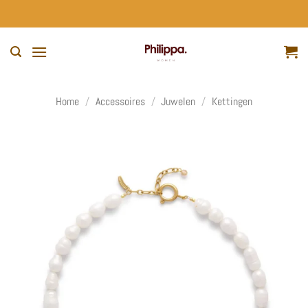
Ga
naar
inhoud
Home
/
Accessoires
/
Juwelen
/
Kettingen