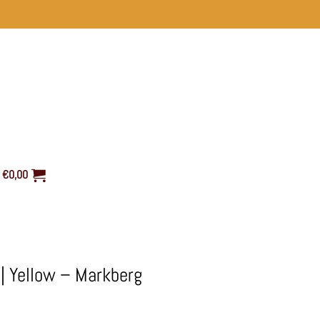
€
0,00
| Yellow – Markberg