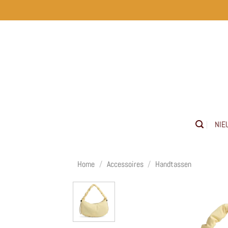
Ga
naar
inhoud
NIE
Home
/
Accessoires
/
Handtassen