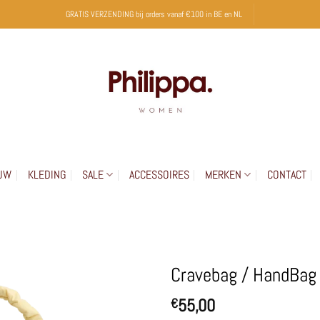
GRATIS VERZENDING bij orders vanaf €100 in BE en NL
UW
KLEDING
SALE
ACCESSOIRES
MERKEN
CONTACT
Cravebag / HandBag 
55,00
€