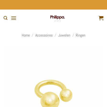
Ga
naar
inhoud
Home
/
Accessoires
/
Juwelen
/
Ringen