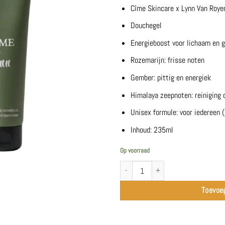
Cîme Skincare x Lynn Van Roye
Douchegel
Energieboost voor lichaam en 
Rozemarijn: frisse noten
Gember: pittig en energiek
Himalaya zeepnoten: reiniging 
Unisex formule: voor iedereen (
Inhoud: 235ml
Op voorraad
Douchegel - Cîme Skincare x Lynn Van Ro
Toevoe