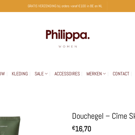
GRATIS VERZENDING bij orders vanaf €100 in BE en NL
UW
KLEDING
SALE
ACCESSOIRES
MERKEN
CONTACT
Douchegel – Cîme Sk
16,70
€