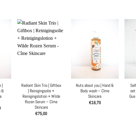
 |
Radiant Skin Trio | Giftbox
Nuts about you | Hand &
Sel
n &
| Reinigingsolie +
Body wash – Cîme
set
e
Reinigingslotion + Wilde
Skincare
Gua 
Rozen Serum – Cîme
€
16,70
Skincare
nkelijke
Huidige
0
prijs
€
75,00
is:
.
€10,00.