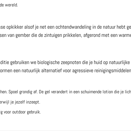
de wereld.
sse opkikker alsof je net een ochtendwandeling in de natuur hebt 
en van gember die de zintuigen prikkelen, afgerond met een warme,
ie gebruiken we biologische zeepnoten die je huid op natuurlijke wi
 vormen een natuurlijk alternatief voor agressieve reinigingsmiddelen
hen. Spoel grondig af. De gel verandert in een schuimende lotion die je lic
rwijl je jezelf inzeept.
g voor outdoor gebruik.