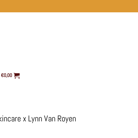
€
0,00
incare x Lynn Van Royen