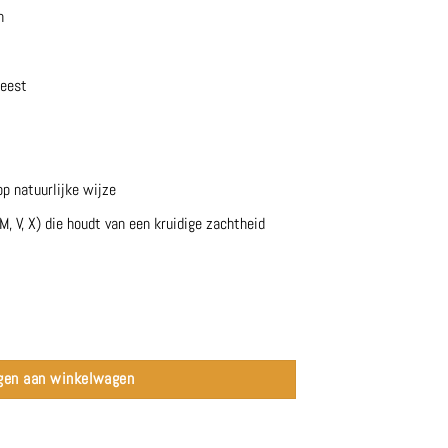
n
geest
op natuurlijke wijze
M, V, X) die houdt van een kruidige zachtheid
yen aantal
gen aan winkelwagen