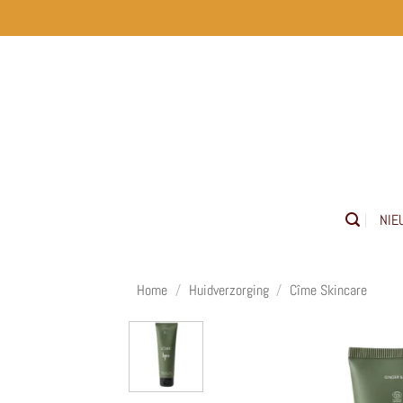
Ga
naar
inhoud
NIE
Home
/
Huidverzorging
/
Cîme Skincare