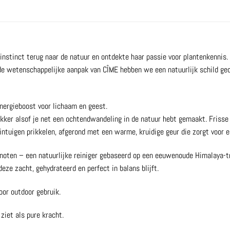
instinct terug naar de natuur en ontdekte haar passie voor plantenkennis.
de wetenschappelijke aanpak van CÎME hebben we een natuurlijk schild gecr
nergieboost voor lichaam en geest.
ikker alsof je net een ochtendwandeling in de natuur hebt gemaakt. Fris
intuigen prikkelen, afgerond met een warme, kruidige geur die zorgt voor 
noten – een natuurlijke reiniger gebaseerd op een eeuwenoude Himalaya-tra
eze zacht, gehydrateerd en perfect in balans blijft.
oor outdoor gebruik.
ziet als pure kracht.