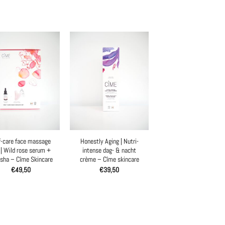
f-care face massage
Honestly Aging | Nutri-
 | Wild rose serum +
intense dag- & nacht
sha – Cîme Skincare
crème – Cîme skincare
€
49,50
€
39,50