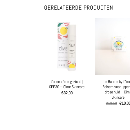
GERELATEERDE PRODUCTEN
Zonnecrème gezicht |
Le Baume by Cîme
SPF30 – Cîme Skincare
Balsem voor lippe
droge huid – Cîm
€
32,00
Skincare
Oorspro
€
13,50
€
10,0
prijs
was:
€13,50