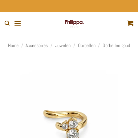
Ga
naar
inhoud
Home
/
Accessoires
/
Juwelen
/
Oorbellen
/
Oorbellen goud