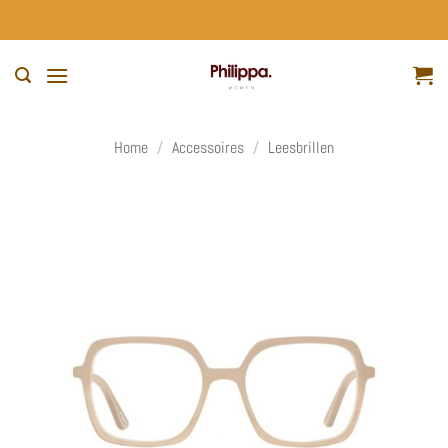
Ga
naar
inhoud
Home
/
Accessoires
/
Leesbrillen