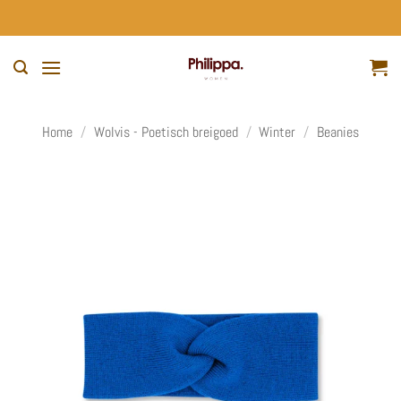
Ga
naar
inhoud
Home
/
Wolvis - Poetisch breigoed
/
Winter
/
Beanies