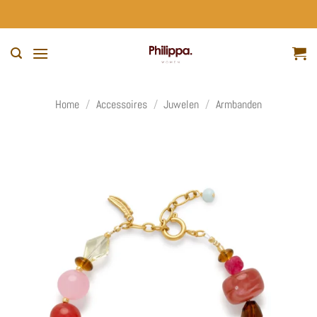
Ga
naar
inhoud
Home
/
Accessoires
/
Juwelen
/
Armbanden