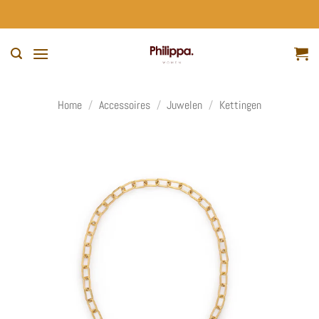
Ga
naar
inhoud
Home
/
Accessoires
/
Juwelen
/
Kettingen