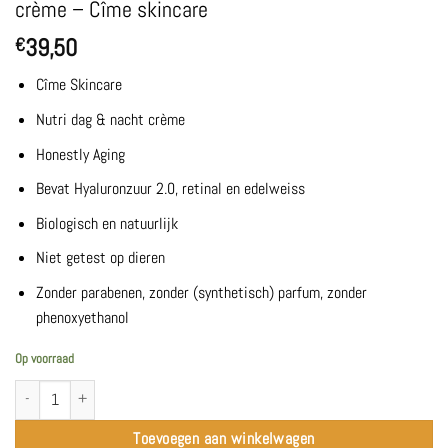
crème – Cîme skincare
39,50
€
Cîme Skincare
Nutri dag & nacht crème
Honestly Aging
Bevat Hyaluronzuur 2.0, retinal en e
delweiss
Biologisch en natuurlijk
Niet getest op dieren
Zonder parabenen, zonder (synthetisch) parfum, zonder
phenoxyethanol
Op voorraad
Honestly Aging | Nutri-intense dag- & nacht crème - Cîme skincare aantal
Toevoegen aan winkelwagen