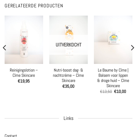
GERELATEERDE PRODUCTEN
UITVERKOCHT
Reinigingslotion –
Nutri-boost dag- &
Le Baume by Cîme |
Cîme Skincare
nachtcrème – Cîme
Balsem voor lippen
Skincare
& droge huid – Cîme
€
19,95
Skincare
€
35,00
Oorspronkelijk
Huidig
€
13,50
€
10,00
prijs
prijs
was:
is:
€13,50.
€10,00
Links
Contact