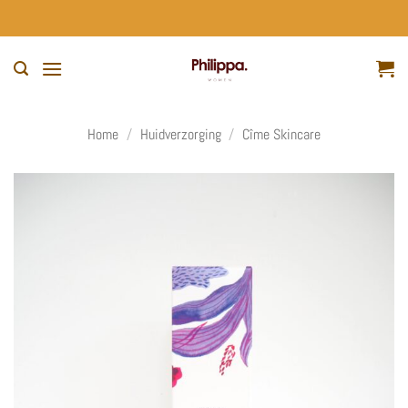
Ga
naar
inhoud
Home
/
Huidverzorging
/
Cîme Skincare