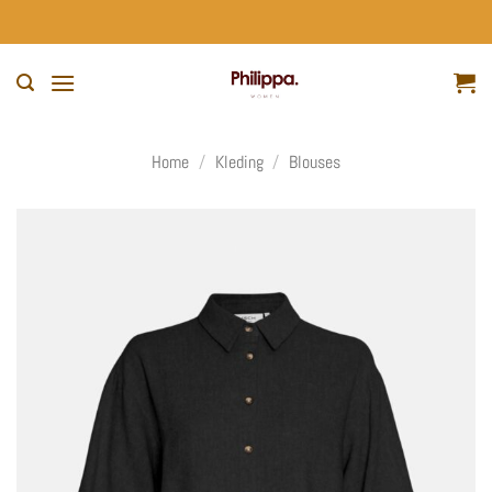
Ga
naar
inhoud
Home
/
Kleding
/
Blouses