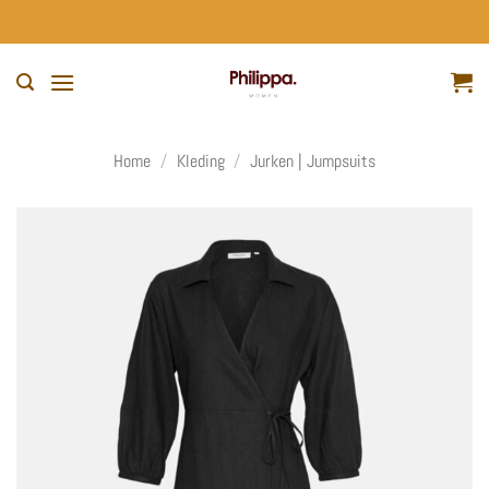
Ga
naar
inhoud
Home
/
Kleding
/
Jurken | Jumpsuits