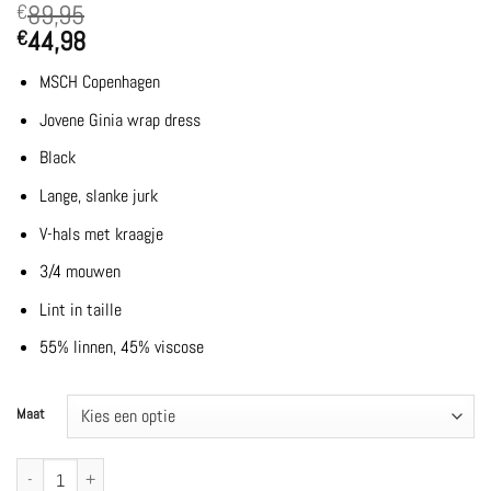
89,95
€
44,98
€
MSCH Copenhagen
Jovene Ginia wrap dress
Black
Lange, slanke jurk
V-hals met kraagje
3/4 mouwen
Lint in taille
55% linnen, 45% viscose
Maat
MSCHJovene Ginia 3/4 Wrap Dress | Black - MSCH Copenhagen aantal