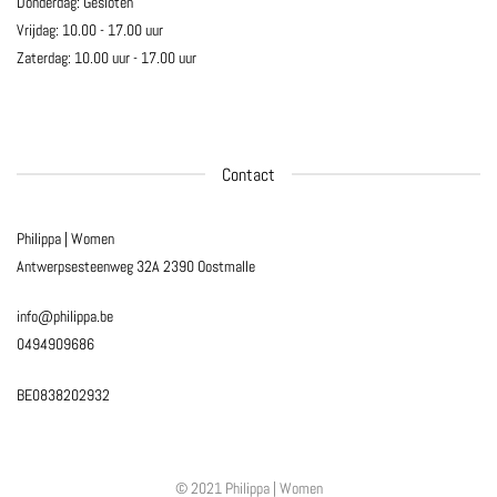
Donderdag: Gesloten
Vrijdag: 10.00 - 17.00 uur
Zaterdag: 10.00 uur - 17.00 uur
Contact
Philippa | Women
Antwerpsesteenweg 32A
2390 Oostmalle
info@philippa.be
0494909686
BE0838202932
© 2021 Philippa | Women