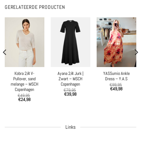
GERELATEERDE PRODUCTEN
Kobra 2/4 V-
Ayana 2/4 Jurk |
YASSumio Ankle
Pullover, sand
Zwart – MSCH
Dress – Y.A.S
melange – MSCH
Copenhagen
€
99,95
€
49,98
Copenhagen
€
79,95
€
39,98
€
49,95
€
24,98
Links