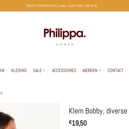
GRATIS VERZENDING bij orders vanaf €100 in BE en NL
UW
KLEDING
SALE
ACCESSOIRES
MERKEN
CONTACT
es
Klem Bobby, diverse 
19,50
€