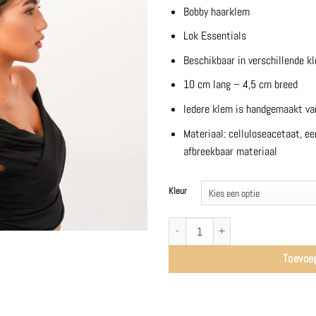
Bobby haarklem
Lok Essentials
Beschikbaar in verschillende k
10 cm lang – 4,5 cm breed
Iedere klem is handgemaakt van
Materiaal: celluloseacetaat, ee
afbreekbaar materiaal
Kleur
Klem Bobby, diverse kleuren - Lok Essent
Toevoe