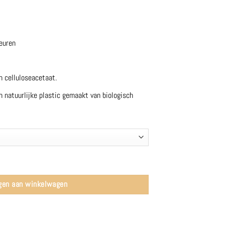
leuren
 celluloseacetaat.
n natuurlijke plastic gemaakt van biologisch
ials aantal
gen aan winkelwagen