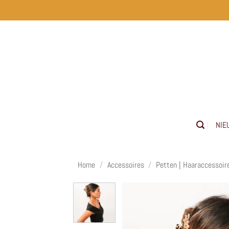
Ga
naar
inhoud
NIE
Home
/
Accessoires
/
Petten | Haaraccessoir