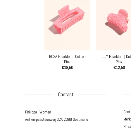
ROSA Haarklem | Cotton
LILY Haarklem | Co
Pink
Pink
€
18,50
€
12,50
Contact
Cont
Philippa | Women
Merk
Antwerpsesteenweg 32A
2390 Oostmalle
Priv