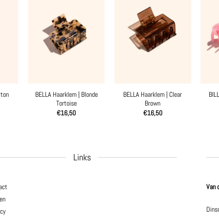
tton
BELLA Haarklem | Blonde
BELLA Haarklem | Clear
BIL
Tortoise
Brown
€
16,50
€
16,50
Links
act
Van 
en
Dins
acy