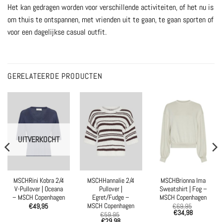
Het kan gedragen worden voor verschillende activiteiten, of het nu is
om thuis te ontspannen, met vrienden uit te gaan, te gaan sporten of
voor een dagelijkse casual outfit.
GERELATEERDE PRODUCTEN
UITVERKOCHT
MSCHRini Kobra 2/4
MSCHHannalie 2/4
MSCHBrionna Ima
V-Pullover | Oceana
Pullover |
Sweatshirt | Fog –
– MSCH Copenhagen
Egret/Fudge –
MSCH Copenhagen
MSCH Copenhagen
€
49,95
€
69,95
€
34,98
€
59,95
€
29,98