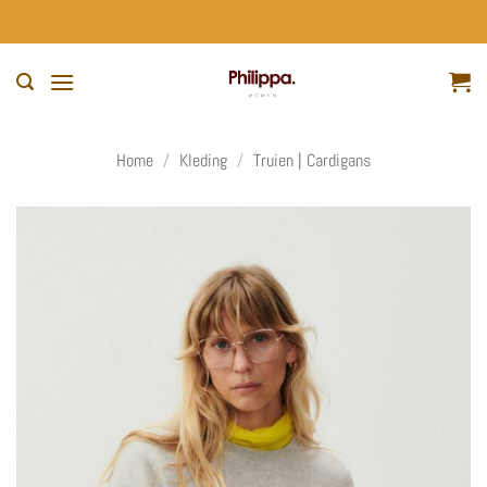
Ga
naar
inhoud
Home
/
Kleding
/
Truien | Cardigans