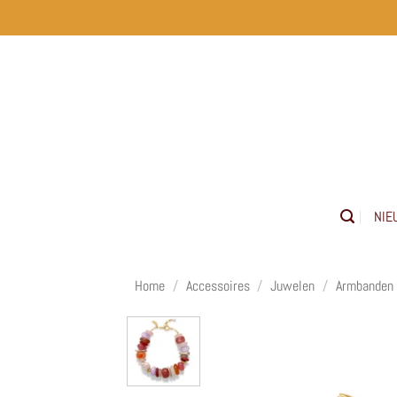
Ga
naar
inhoud
NIE
Home
/
Accessoires
/
Juwelen
/
Armbanden