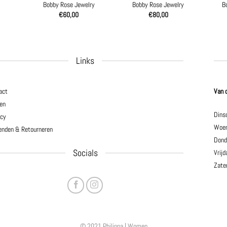
Bobby Rose Jewelry
Bobby Rose Jewelry
B
€
60,00
€
80,00
Links
act
Van 
en
Dins
acy
Woen
enden & Retourneren
Dond
Socials
Vrijd
Zate
© 2021 Philippa | Women