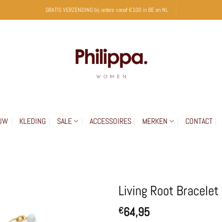
GRATIS VERZENDING bij orders vanaf €100 in BE en NL
UW
KLEDING
SALE
ACCESSOIRES
MERKEN
CONTACT
Living Root Bracelet
64,95
€