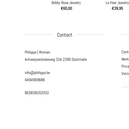
Bobby Rose Jewelry
Le Veer Jewelry
€
60,00
€
39,95
Contact
Cont
Philippa | Women
Merk
Antwerpsesteenweg 32A
2390 Oostmalle
Priv
info@philippa.be
Verz
0494909686
BE0838202932