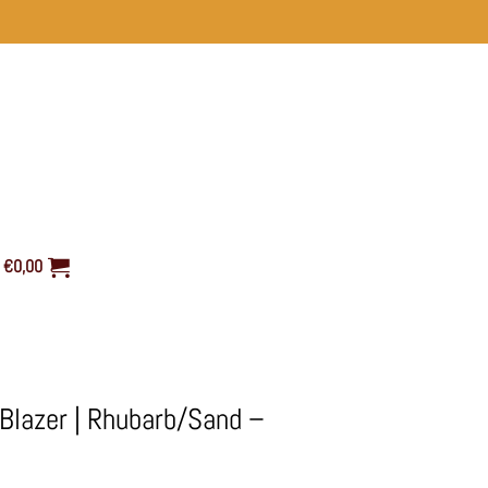
€
0,00
Blazer | Rhubarb/Sand –