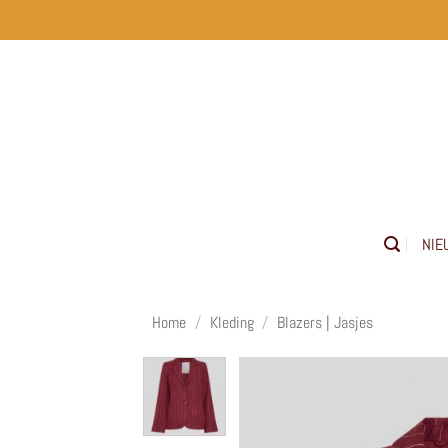
Ga
naar
inhoud
NIE
Home
/
Kleding
/
Blazers | Jasjes