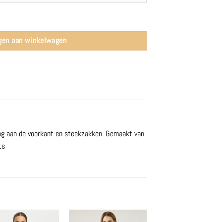
nd - MSCH Copenhagen aantal
gen aan winkelwagen
ing aan de voorkant en steekzakken. Gemaakt van
ts