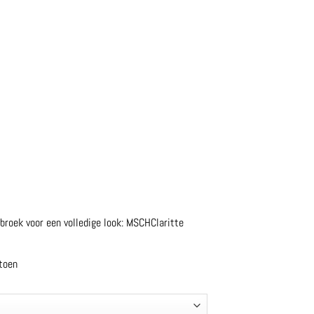
roek voor een volledige look:
MSCHClaritte
toen