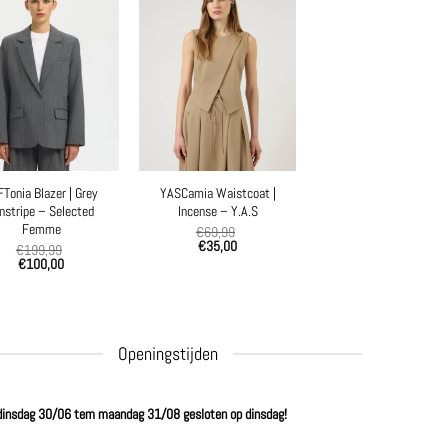
Tonia Blazer | Grey
YASCamia Waistcoat |
nstripe – Selected
Incense – Y.A.S
Femme
€
69,99
€
35,00
€
199,99
€
100,00
Openingstijden
dinsdag 30/06 tem maandag 31/08 gesloten op dinsdag!