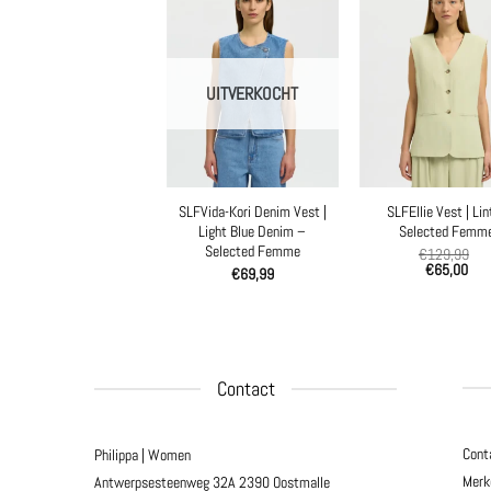
UITVERKOCHT
SLFVida-Kori Denim Vest |
SLFEllie Vest | Lin
Light Blue Denim –
Selected Femm
Selected Femme
€
129,99
€
65,00
€
69,99
Contact
Cont
Philippa | Women
Merk
Antwerpsesteenweg 32A
2390 Oostmalle