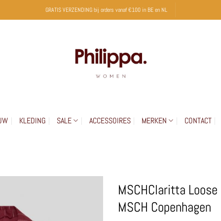
GRATIS VERZENDING bij orders vanaf €100 in BE en NL
UW
KLEDING
SALE
ACCESSOIRES
MERKEN
CONTACT
MSCHClaritta Loose 
MSCH Copenhagen