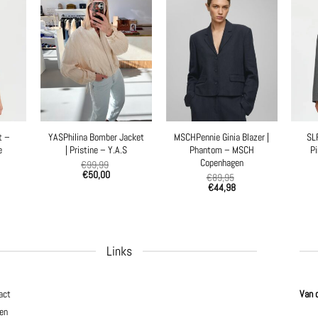
t –
YASPhilina Bomber Jacket
MSCHPennie Ginia Blazer |
SLF
e
| Pristine – Y.A.S
Phantom – MSCH
Pi
Copenhagen
€
99,99
€
50,00
€
89,95
€
44,98
Links
act
Van 
en