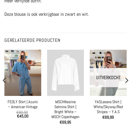
meer verfijnde outfit.
Deze blouse is ook verkrijgbaar in zwart en wit.
GERELATEERDE PRODUCTEN
UITVERKOCHT
FEOLY Shirt | Azurin
MSCHNesrine
YASLeeana Shirt |
– American Vintage
Selmina Shirt |
White/Skyway/Red
Bright White –
Stripes – Y.A.S
€
90,00
€
45,00
MSCH Copenhagen
€
69,99
€
69,95