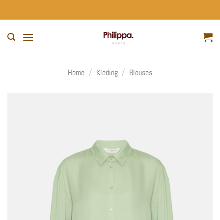
Ga
naar
inhoud
Home
/
Kleding
/
Blouses