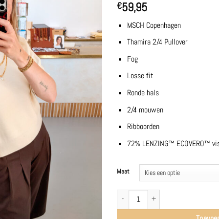
59,95
€
MSCH Copenhagen
Thamira 2/4 Pullover
Fog
Losse fit
Ronde hals
2/4 mouwen
Ribboorden
72% LENZING™ ECOVERO™ visco
Maat
MSCHThamira 2/4 Pullover | Fog - MSCH
Toevoe