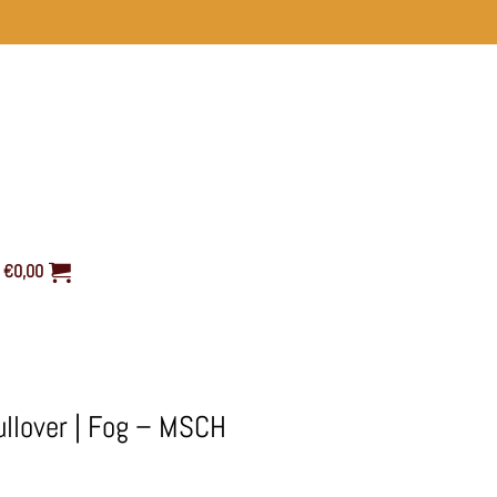
€
0,00
llover | Fog – MSCH