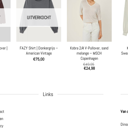
T
UITVERKOCHT
ver |
FAZY Shirt | Donkergrijs –
Kobra 2/4 V-Pullover, sand
American Vintage
melange – MSCH
Swea
Copenhagen
€
75,00
€
49,95
€
24,98
Links
act
Van 
en
Dins
acy