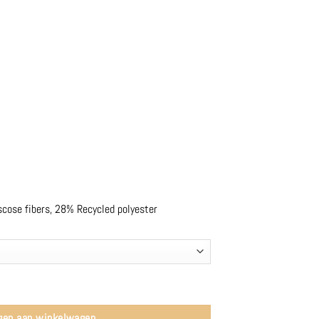
se fibers, 28% Recycled polyester
 Copenhagen aantal
gen aan winkelwagen