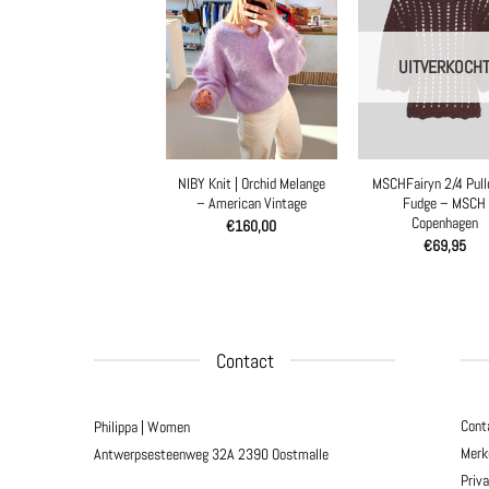
UITVERKOCH
NIBY Knit | Orchid Melange
MSCHFairyn 2/4 Pullo
– American Vintage
Fudge – MSCH
Copenhagen
€
160,00
€
69,95
Contact
Cont
Philippa | Women
Merk
Antwerpsesteenweg 32A
2390 Oostmalle
Priv