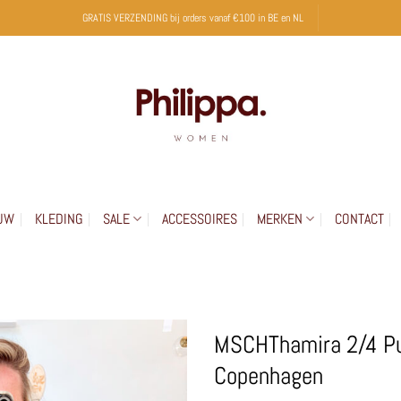
GRATIS VERZENDING bij orders vanaf €100 in BE en NL
UW
KLEDING
SALE
ACCESSOIRES
MERKEN
CONTACT
MSCHThamira 2/4 Pu
Copenhagen