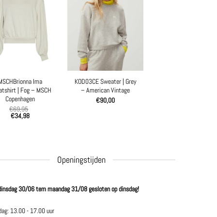
MSCHBrionna Ima
KOD03CE Sweater | Grey
tshirt | Fog – MSCH
– American Vintage
Copenhagen
€
90,00
€
69,95
€
34,98
Openingstijden
dinsdag 30/06 tem maandag 31/08 gesloten op dinsdag!
dag: 13.00 - 17.00 uur