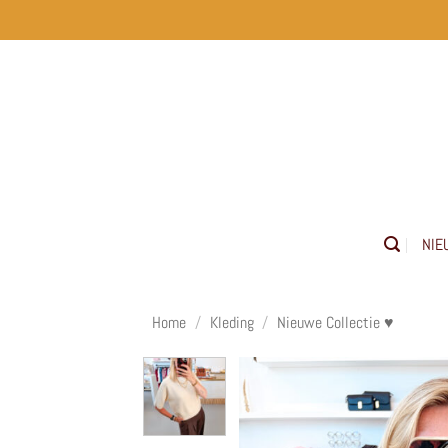
Ga
naar
inhoud
NIE
Home
/
Kleding
/
Nieuwe Collectie ♥