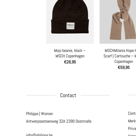
Mojo beanie, black –
MSCHMilania Hope 
MSCH Copenhagen
Scarf | Cartouche –
Copenhagen
€
26,95
€
59,95
Contact
Cont
Philippa | Women
Merk
Antwerpsesteenweg 32A
2390 Oostmalle
Priv
info@philippa.be