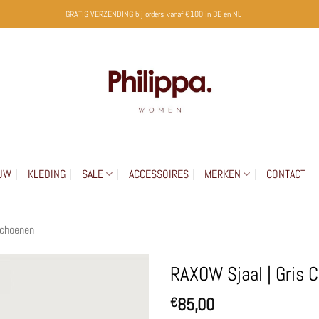
GRATIS VERZENDING bij orders vanaf €100 in BE en NL
UW
KLEDING
SALE
ACCESSOIRES
MERKEN
CONTACT
schoenen
RAXOW Sjaal | Gris 
85,00
€