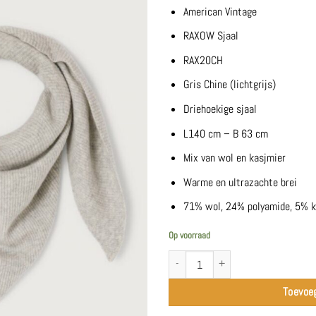
American Vintage
RAXOW Sjaal
RAX20CH
Gris Chine (lichtgrijs)
Driehoekige sjaal
L140 cm – B 63 cm
Mix van wol en kasjmier
Warme en ultrazachte brei
71% wol, 24% polyamide, 5% k
Op voorraad
RAXOW Sjaal | Gris Chine - American Vint
Toevoe