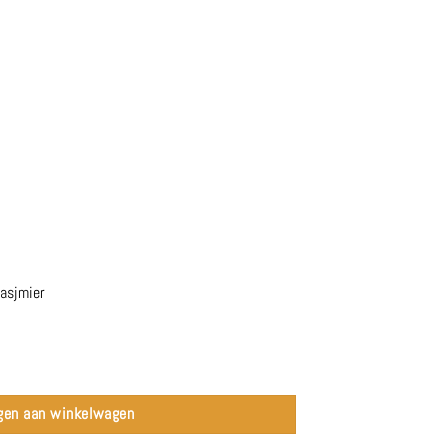
asjmier
age aantal
gen aan winkelwagen