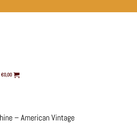
€
0,00
Chine – American Vintage