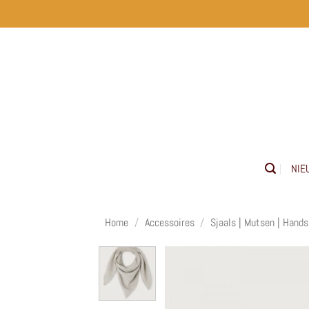
Ga
naar
inhoud
NIE
Home
/
Accessoires
/
Sjaals | Mutsen | Hand