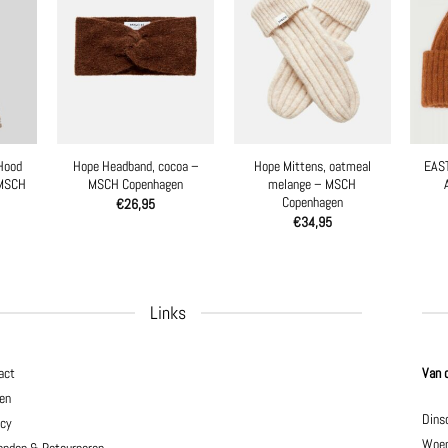
Hood
Hope Headband, cocoa –
Hope Mittens, oatmeal
EAST
 MSCH
MSCH Copenhagen
melange – MSCH
Copenhagen
€
26,95
€
34,95
Links
act
Van 
en
Dins
acy
Woen