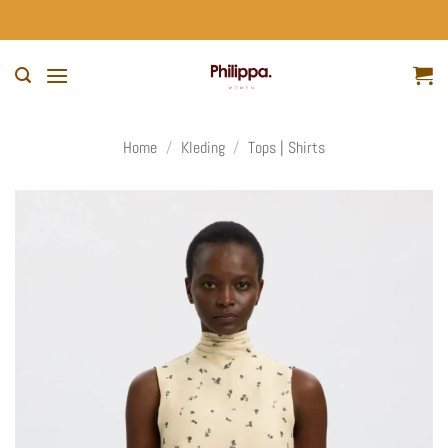
Ga
naar
inhoud
Home
/
Kleding
/
Tops | Shirts