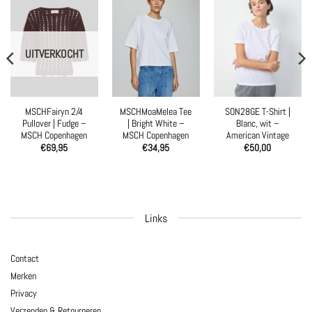
UITVERKOCHT
MSCHFairyn 2/4
MSCHMoaMelea Tee
SON28GE T-Shirt |
Pullover | Fudge –
| Bright White –
Blanc, wit –
MSCH Copenhagen
MSCH Copenhagen
American Vintage
€
69,95
€
34,95
€
50,00
Links
Contact
Merken
Privacy
Verzenden & Retourneren