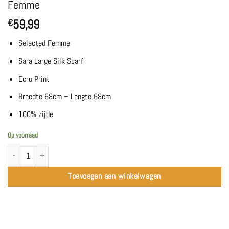
Femme
59,99
€
Selected Femme
Sara Large Silk Scarf
Ecru Print
Breedte 68cm – Lengte 68cm
100% zijde
Op voorraad
SLFSara Large Silk Scarf | Egret Print - Selected Femme aantal
Toevoegen aan winkelwagen