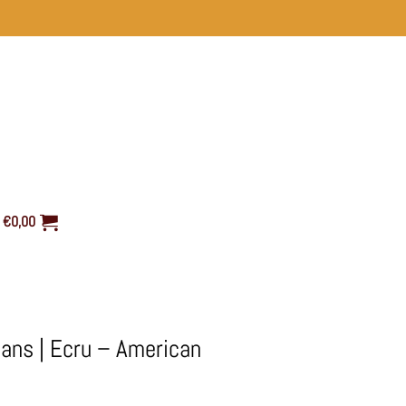
€
0,00
ans | Ecru – American