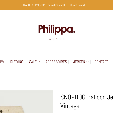
GRATIS VERZENDING bij orders vanaf €100 in BE en NL
UW
KLEDING
SALE
ACCESSOIRES
MERKEN
CONTACT
SNOPDOG Balloon Je
Vintage