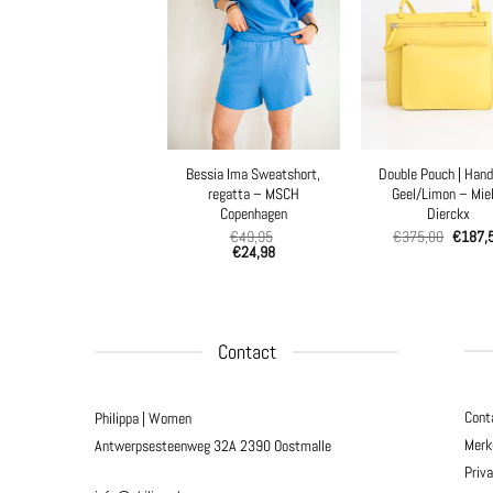
Bessia Ima Sweatshort,
Double Pouch | Hand
regatta – MSCH
Geel/Limon – Mie
Copenhagen
Dierckx
€
49,95
€
375,00
€
187,
€
24,98
Contact
Cont
Philippa | Women
Merk
Antwerpsesteenweg 32A
2390 Oostmalle
Priv