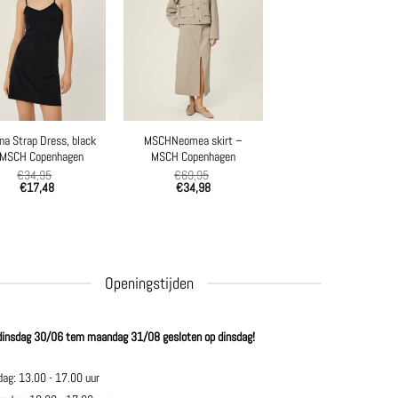
na Strap Dress, black
MSCHNeomea skirt –
 MSCH Copenhagen
MSCH Copenhagen
€
34,95
€
69,95
€
17,48
€
34,98
Openingstijden
dinsdag 30/06 tem maandag 31/08 gesloten op dinsdag!
dag: 13.00 - 17.00 uur