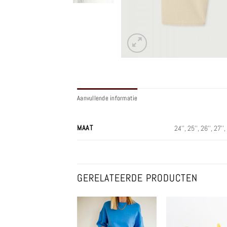
Aanvullende informatie
MAAT
24'', 25'', 26'', 27'',
GERELATEERDE PRODUCTEN