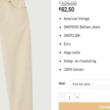
125,00
€
62,50
€
American Vintage
SNOPDOG Balloon Jeans
SNOP11BH
Ecru
Hoge taille
Knoop- en ritssluiting
100% katoen
Maat
SNOPDOG Balloon Jeans | Ecru - America
Toevoe