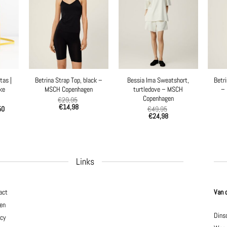
tas |
Betrina Strap Top, black –
Bessia Ima Sweatshort,
Betri
ke
MSCH Copenhagen
turtledove – MSCH
–
Copenhagen
€
29,95
€
14,98
50
€
49,95
€
24,98
Links
act
Van 
en
Dins
acy