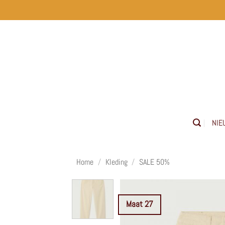
Ga
naar
inhoud
NIE
Home
/
Kleding
/
SALE 50%
Maat 27