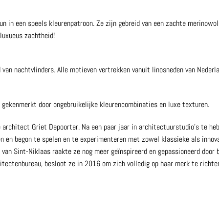
un in een speels kleurenpatroon. Ze zijn gebreid van een zachte merinowo
luxueus zachtheid!
 van nachtvlinders. Alle motieven vertrekken vanuit linosneden van Nederl
, gekenmerkt door ongebruikelijke kleurencombinaties en luxe texturen.
rchitect Griet Depoorter. Na een paar jaar in architectuurstudio’s te he
en en begon te spelen en te experimenteren met zowel klassieke als innov
van Sint-Niklaas raakte ze nog meer geïnspireerd en gepassioneerd door b
tectenbureau, besloot ze in 2016 om zich volledig op haar merk te richten