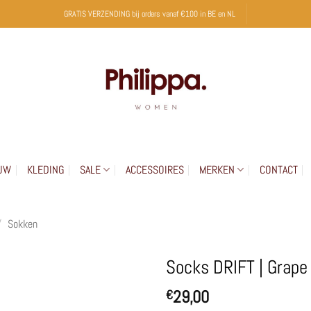
GRATIS VERZENDING bij orders vanaf €100 in BE en NL
UW
KLEDING
SALE
ACCESSOIRES
MERKEN
CONTACT
/
Sokken
Socks DRIFT | Grape
29,00
€