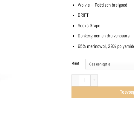
Wolvis – Poëtisch breigoed
DRIFT
Socks Grape
Donkergroen en druivenpaars
65% merinowol, 29% polyamide
Maat
Socks DRIFT | Grape - Wolvis aantal
Toevoe