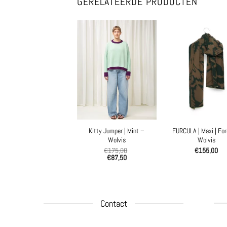
GERELATEERDE PRODUCTEN
Kitty Jumper | Mint –
FURCULA | Maxi | For
Wolvis
Wolvis
€
175,00
€
155,00
€
87,50
Contact