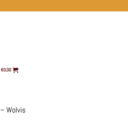
€
0,00
 – Wolvis