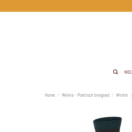
Ga
naar
inhoud
NIE
Home
/
Wolvis - Poetisch breigoed
/
Winter