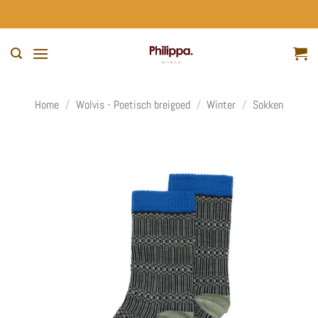
Ga
naar
inhoud
Home
/
Wolvis - Poetisch breigoed
/
Winter
/
Sokken