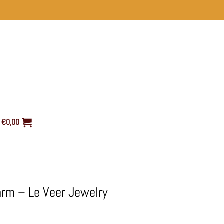
€
0,00
arm – Le Veer Jewelry