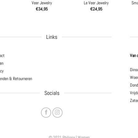
Veer Jewelry
Le Veer Jewelry
Sma
€
34,95
€
24,95
Links
act
Van 
en
Dins
acy
Woen
enden & Retourneren
Dond
Socials
Vrijd
Zate
© 2021 Philippa | Women