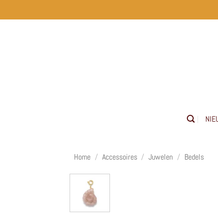
Ga
naar
inhoud
NIE
Home
/
Accessoires
/
Juwelen
/
Bedels