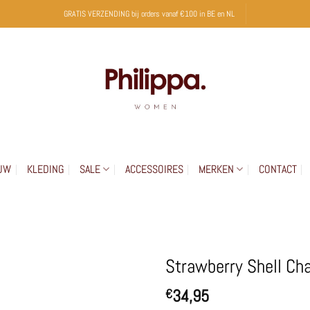
GRATIS VERZENDING bij orders vanaf €100 in BE en NL
UW
KLEDING
SALE
ACCESSOIRES
MERKEN
CONTACT
Strawberry Shell Ch
34,95
€