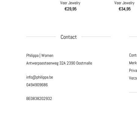
Veer Jewelry
Veer Jewelry
€
29,95
€
34,95
Contact
Cont
Philippa | Women
Merk
Antwerpsesteenweg 32A
2390 Oostmalle
Priv
info@philippa.be
Verz
0494909686
BE0838202932