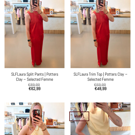
SLFLaura Split Pants | Potters
SLFLaura Trim Top | Potters Clay –
Clay – Selected Femme
Selected Femme
€
89,99
€
69,99
€
62,99
€
48,99
Maat L