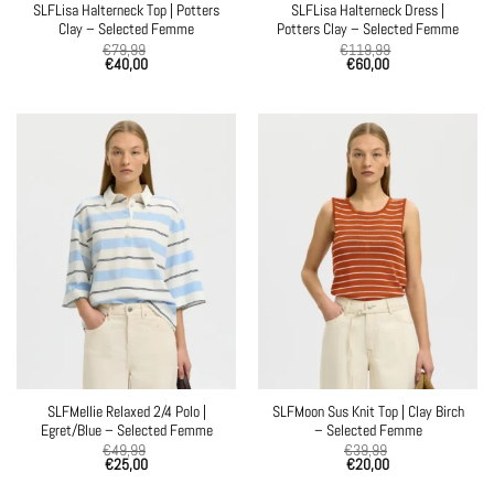
SLFLisa Halterneck Top | Potters
SLFLisa Halterneck Dress |
Clay – Selected Femme
Potters Clay – Selected Femme
€
79,99
€
119,99
€
40,00
€
60,00
SLFMellie Relaxed 2/4 Polo |
SLFMoon Sus Knit Top | Clay Birch
Egret/Blue – Selected Femme
– Selected Femme
€
49,99
€
39,99
€
25,00
€
20,00