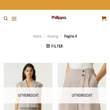
Ga
naar
inhoud
Home
/
Kleding
/
Pagina 4
FILTER
UITVERKOCHT
UITVERKOCHT