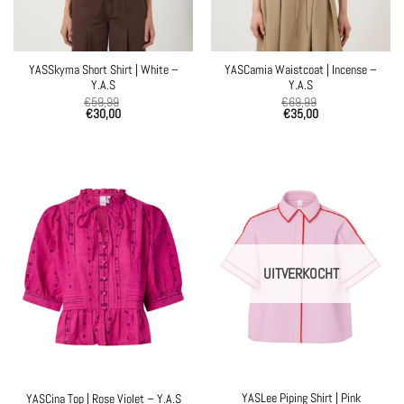
YASSkyma Short Shirt | White –
YASCamia Waistcoat | Incense –
Y.A.S
Y.A.S
€
59,99
€
69,99
€
30,00
€
35,00
UITVERKOCHT
YASLee Piping Shirt | Pink
YASCina Top | Rose Violet – Y.A.S