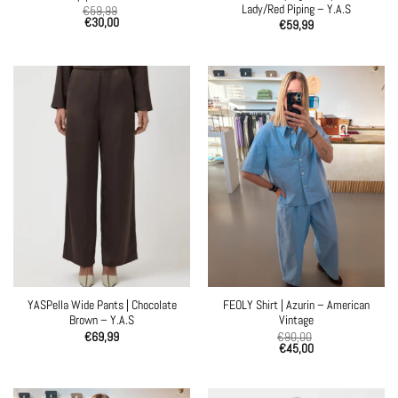
Lady/Red Piping – Y.A.S
€
59,99
€
30,00
€
59,99
YASPella Wide Pants | Chocolate
FEOLY Shirt | Azurin – American
Brown – Y.A.S
Vintage
€
69,99
€
90,00
€
45,00