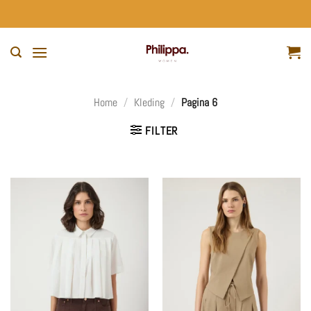
Ga
naar
inhoud
Home
/
Kleding
/
Pagina 6
FILTER