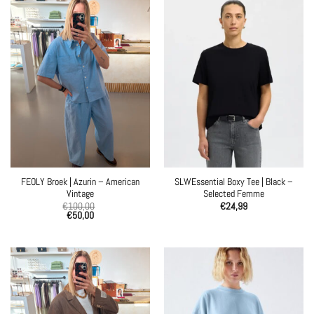
FEOLY Broek | Azurin – American
SLWEssential Boxy Tee | Black –
Vintage
Selected Femme
€
100,00
€
24,99
€
50,00