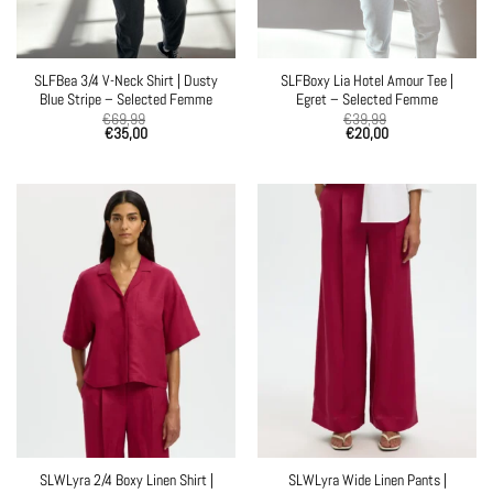
SLFBea 3/4 V-Neck Shirt | Dusty
SLFBoxy Lia Hotel Amour Tee |
Blue Stripe – Selected Femme
Egret – Selected Femme
€
69,99
€
39,99
€
35,00
€
20,00
SLWLyra 2/4 Boxy Linen Shirt |
SLWLyra Wide Linen Pants |