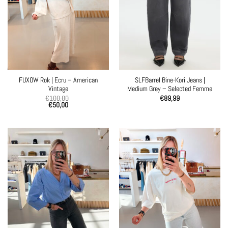
FUXOW Rok | Ecru – American
SLFBarrel Bine-Kori Jeans |
Vintage
Medium Grey – Selected Femme
€
100,00
€
89,99
€
50,00