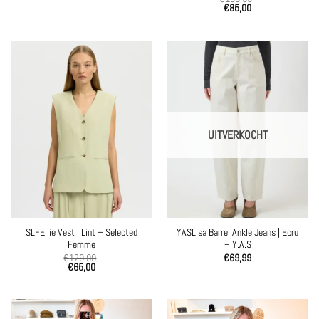
€
85,00
UITVERKOCHT
SLFEllie Vest | Lint – Selected
YASLisa Barrel Ankle Jeans | Ecru
Femme
– Y.A.S
€
129,99
€
69,99
€
65,00