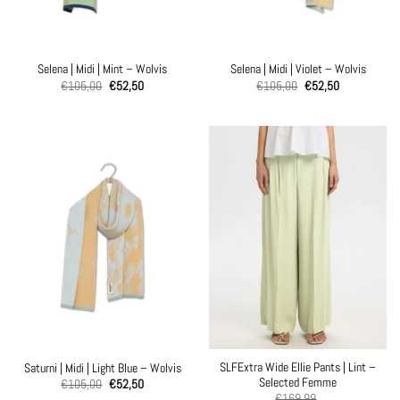
Selena | Midi | Mint – Wolvis
Selena | Midi | Violet – Wolvis
€
105,00
€
52,50
€
105,00
€
52,50
SLFExtra Wide Ellie Pants | Lint –
Saturni | Midi | Light Blue – Wolvis
Selected Femme
€
105,00
€
52,50
€
169,99