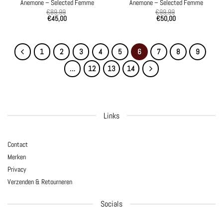
Anemone – Selected Femme
Anemone – Selected Femme
€
89,99
€
99,99
€
45,00
€
50,00
1
2
3
4
5
6
7
8
9
…
12
13
14
Links
Contact
Merken
Privacy
Verzenden & Retourneren
Socials