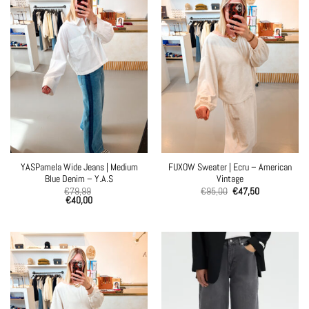
YASPamela Wide Jeans | Medium
FUXOW Sweater | Ecru – American
Blue Denim – Y.A.S
Vintage
€
79,99
€
95,00
€
47,50
€
40,00