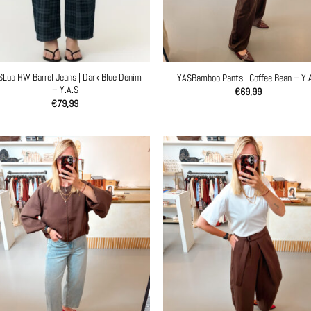
Lua HW Barrel Jeans | Dark Blue Denim
YASBamboo Pants | Coffee Bean – Y.
– Y.A.S
€
69,99
€
79,99