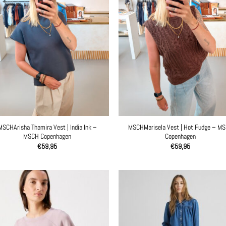
MSCHArisha Thamira Vest | India Ink –
MSCHMarisela Vest | Hot Fudge – M
MSCH Copenhagen
Copenhagen
€
59,95
€
59,95