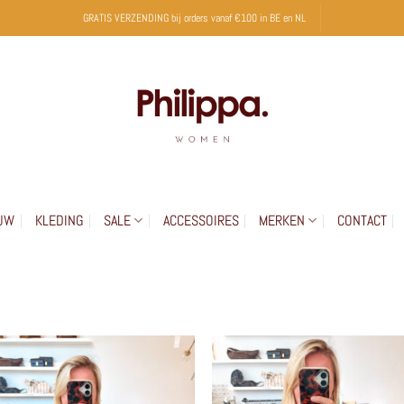
GRATIS VERZENDING bij orders vanaf €100 in BE en NL
UW
KLEDING
SALE
ACCESSOIRES
MERKEN
CONTACT