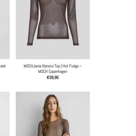
Wash
MSCHJanie Illenora Top | Hot Fudge –
MSCH Copenhagen
€
39,95