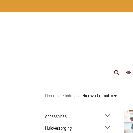
Ga
naar
inhoud
NIE
Home
/
Kleding
/
Nieuwe Collectie ♥
Accessoires
Huidverzorging