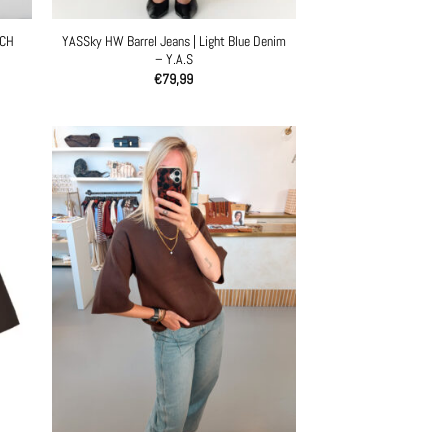
SCH
YASSky HW Barrel Jeans | Light Blue Denim
– Y.A.S
€
79,99