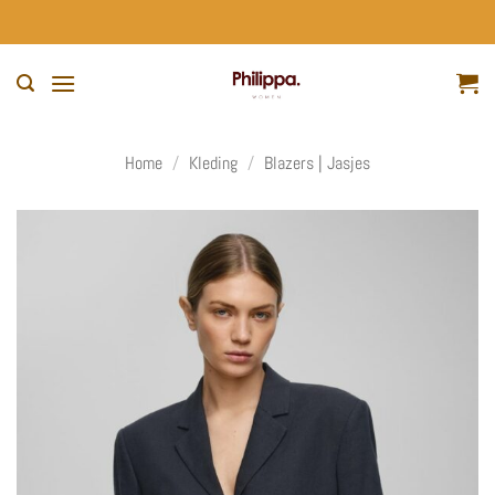
Ga
naar
inhoud
Home
/
Kleding
/
Blazers | Jasjes