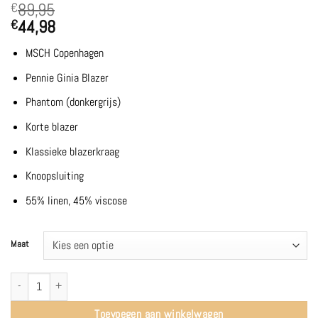
89,95
€
44,98
€
MSCH Copenhagen
Pennie Ginia Blazer
Phantom (donkergrijs)
Korte blazer
Klassieke blazerkraag
Knoopsluiting
55% linen, 45% viscose
Maat
MSCHPennie Ginia Blazer | Phantom - MSCH Copenhagen aantal
Toevoegen aan winkelwagen