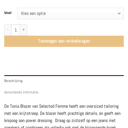
Maat
SLFTonia Blazer | Grey Pinstripe - Selected Femme aantal
Toevoegen aan winkelwagen
Beschrijving
Aanvullende informatie
De Tonia Blazer van Selected Femme heeft een oversized tailoring
met een krijtstreep. De blazer heeft prachtige details, en geeft een
knipoog aan power dressing. Draag op zichzelf op een jeans met
sneakers of combineer als volledig pak met de bijpassende broek