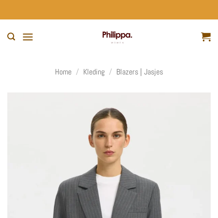
Ga
naar
inhoud
Home
/
Kleding
/
Blazers | Jasjes