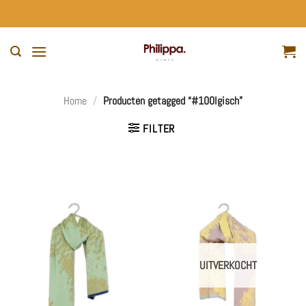
Ga
naar
inhoud
Home
/
Producten getagged “#100lgisch”
FILTER
UITVERKOCHT