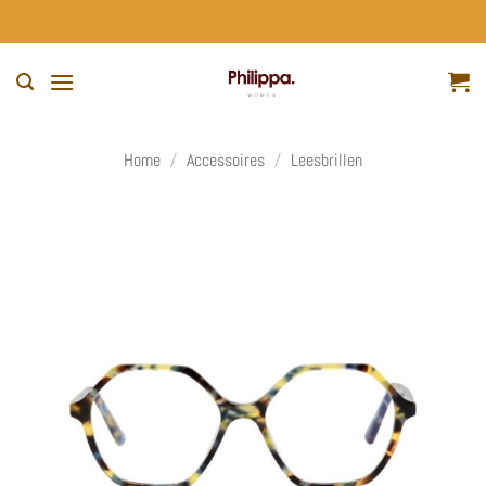
Ga
naar
inhoud
Home
/
Accessoires
/
Leesbrillen