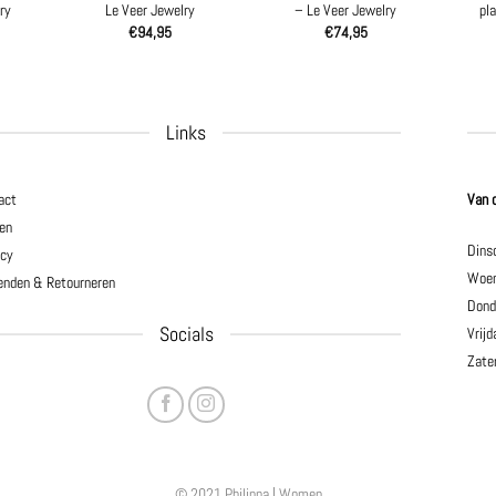
ry
Le Veer Jewelry
– Le Veer Jewelry
pl
€
94,95
€
74,95
Links
act
Van 
en
Dins
acy
Woen
enden & Retourneren
Dond
Socials
Vrijd
Zate
© 2021 Philippa | Women