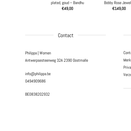
plated, goud – Bandhu
Bobby Rose Jewel
€
49,00
€
149,00
Contact
Cont
Philippa | Women
Merk
Antwerpsesteenweg 32A
2390 Oostmalle
Priv
info@philippa.be
Verz
0494909686
BE0838202932