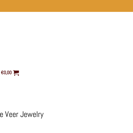
€
0,00
Le Veer Jewelry