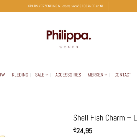
GRATIS VERZENDING bij orders vanaf €100 in BE en NL
UW
KLEDING
SALE
ACCESSOIRES
MERKEN
CONTACT
Shell Fish Charm – 
24,95
€