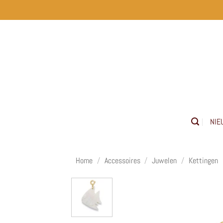
Ga
naar
inhoud
NIE
Home
/
Accessoires
/
Juwelen
/
Kettingen