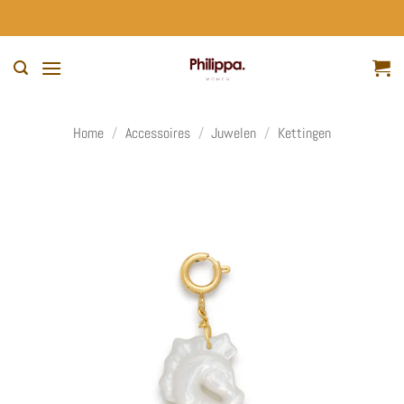
Ga
naar
inhoud
Home
/
Accessoires
/
Juwelen
/
Kettingen