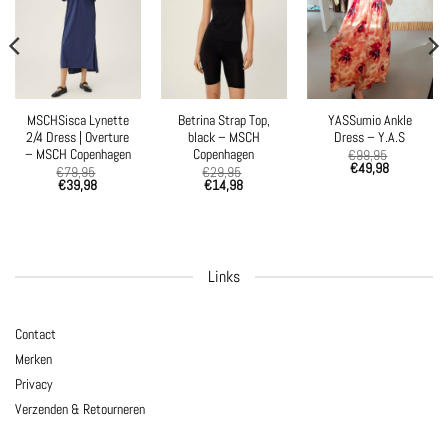
MSCHSisca Lynette
Betrina Strap Top,
YASSumio Ankle
2/4 Dress | Overture
black – MSCH
Dress – Y.A.S
– MSCH Copenhagen
Copenhagen
€
99,95
€
49,98
€
79,95
€
29,95
€
39,98
€
14,98
Links
Contact
Merken
Privacy
Verzenden & Retourneren