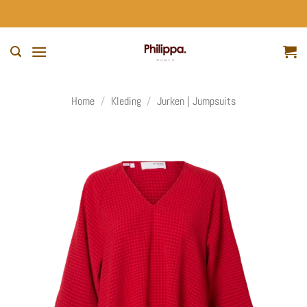
Ga
naar
inhoud
Home
/
Kleding
/
Jurken | Jumpsuits