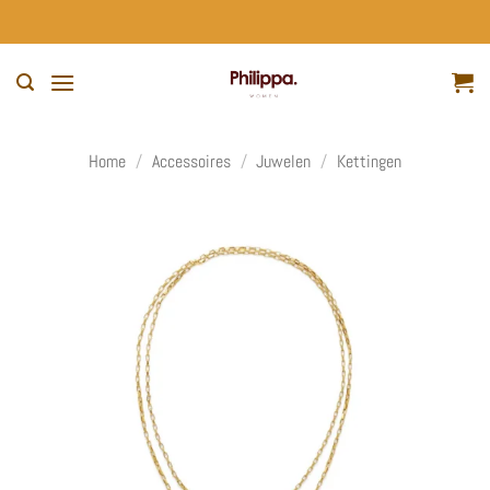
Ga
naar
inhoud
Home
/
Accessoires
/
Juwelen
/
Kettingen